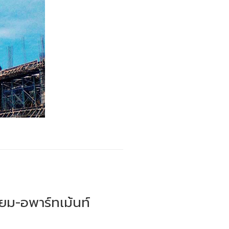
ยม-อพาร์ทเม้นท์