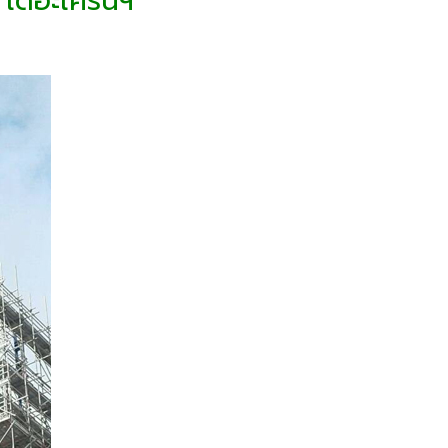
้ เดอะเครนฯ
"