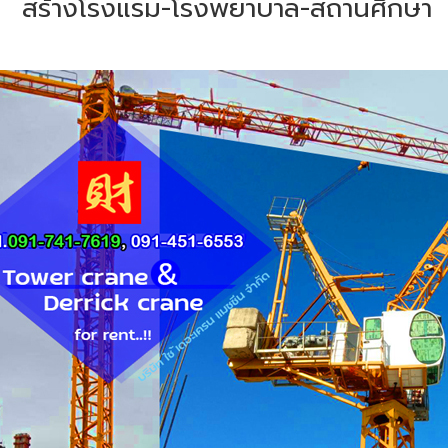
สร้างโรงแรม-โรงพยาบาล-สถานศึกษา